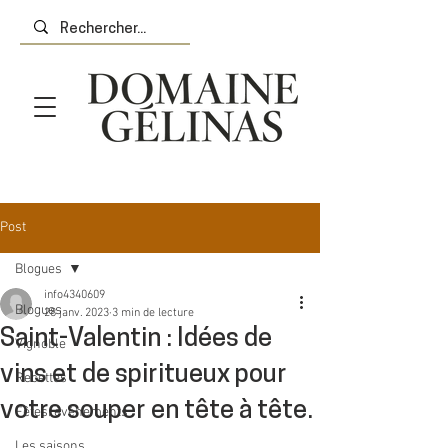
Post
Blogues
info4340609
Blogues
28 janv. 2023
3 min de lecture
Saint-Valentin : Idées de
Vignoble
vins et de spiritueux pour
Recettes
votre souper en tête à tête.
Fêtes/évènements
Les saisons