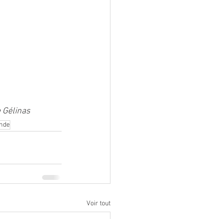
Gélinas    
nde
Voir tout