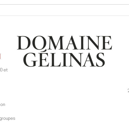
Des accords jeux & vins pour
Notr
vous divertir!
mar
E
30 et
ion
 groupes