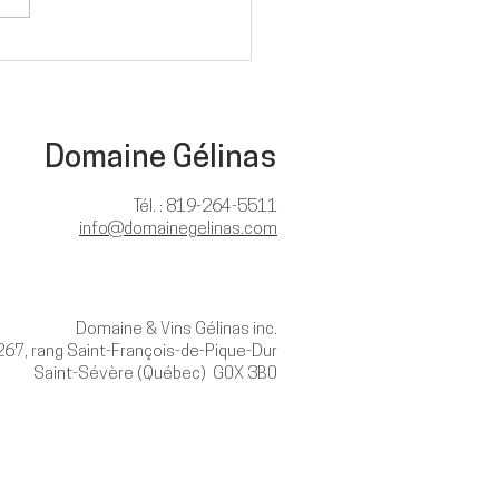
e nouvelle image de
que
Domaine Gélinas
Tél. : 819-264-5511
info@domainegelinas.com
Domaine & Vins Gélinas inc.
267, rang Saint-François-de-Pique-Dur
Saint-Sévère (Québec) G0X 3B0