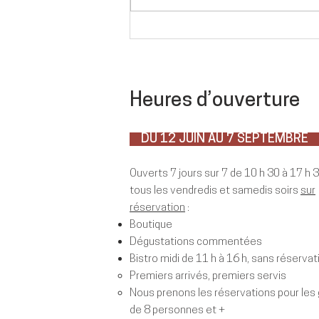
Saison estivale 2025 -
Plusieurs postes disponibles
Heures d’ouverture
DU 12 JUIN AU 7 SEPTEMBR
Ouverts 7 jours sur 7 de 10 h 30 à 17 h 
tous les vendredis et samedis soirs
sur
réservation
:
Boutique
Dégustations commentées
Bistro midi de 11 h à 16 h, sans réservat
Premiers arrivés, premiers servis​
Nous prenons les réservations pour les
de 8 personnes et +