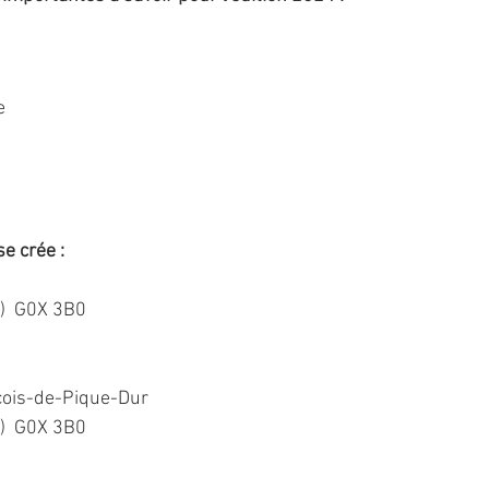
e
se crée :
)  G0X 3B0
çois-de-Pique-Dur
)  G0X 3B0