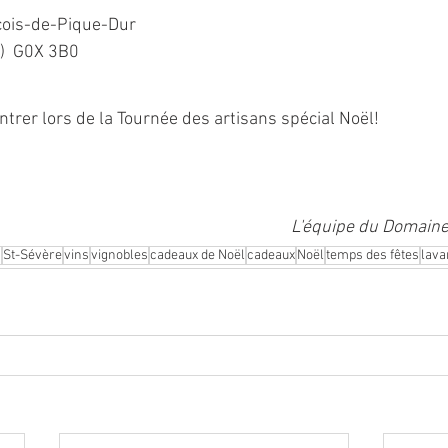
çois-de-Pique-Dur
)  G0X 3B0
ntrer lors de la Tournée des artisans spécial Noël!
L'équipe du Domaine 
s
St-Sévère
vins
vignobles
cadeaux de Noël
cadeaux
Noël
temps des fêtes
lava