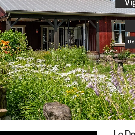
Vign
Dé