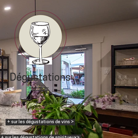
Dégustations
Une grande variété de produits
disponibles
+ sur les dégustations de vins >
+ sur les dégustations de spiritueux>