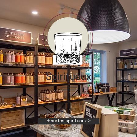
Spiritueux
Microdistillerie sur place :
gins, brandy, vodka &
grappa
+ sur les spiritueux >