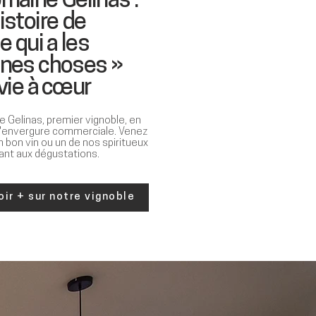
maine Gélinas :
istoire de
e qui a les
nnes choses »
 vie à
cœur
 Gelinas, premier vignoble, en
d'envergure commerciale. Venez
n bon vin ou un de nos spiritueux
pant aux dégustations.
oir + sur notre vignoble