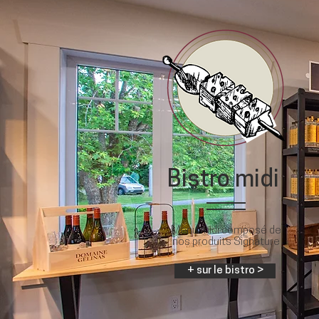
Bistro
midi
Menu midi composé de
nos produits Signature
+ sur le bistro >