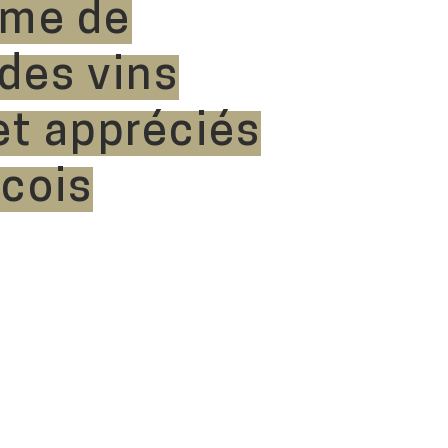
mme de
 des vins
et appréciés
cois