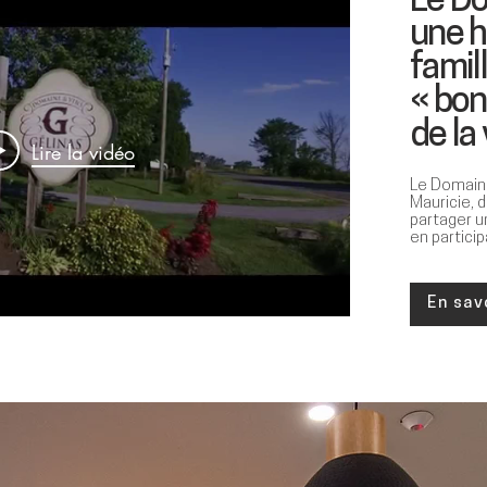
Le Do
une h
famill
« bo
de la
Lire la vidéo
Le Domaine
Mauricie, 
partager u
en partici
En sav