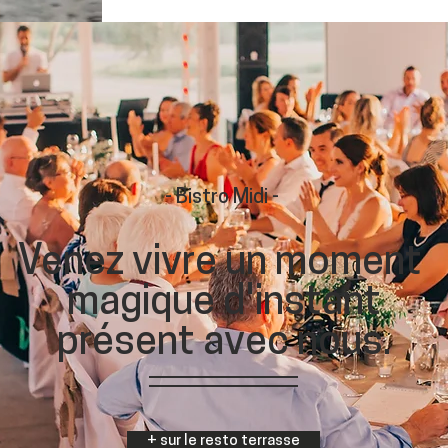
- Bistro Midi -
Venez vivre un moment
magique d'instant
présent avec nous.
+ sur le resto terrasse