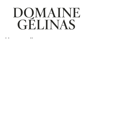
Heures d’ouverture
DU 12 JUIN AU 7 SEPTEMBRE
Ouverts 7 jours sur 7 de 10 h 30 à 17 h 30 et tous
les vendredis et samedis soirs
sur réservation
:
Boutique
Dégustations commentées
Bistro midi de 11 h à 16 h, sans réservation
Premiers arrivés, premiers servis​
Nous prenons les réservations pour les groupes de 8
personnes et +
Aire de pique-nique
20 JUIN 2026