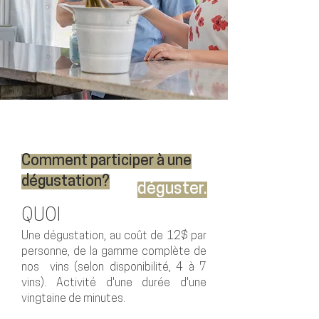
Consulter nos
heures d'ouverture
pour en savoir plus
sur nos services.
Envie d’en apprendre
davantage sur nos vins?
Comment participer à une
Venez au Domaine pour
dégustation?
les
déguster.
QUOI
Une dégustation, au coût de 12
$ par
personne, de la gamme complète de
nos vins (selon disponibilité, 4
à
7
vins). Activité d'une durée d'une
vingtaine de minutes.