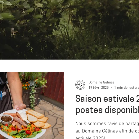
Domaine Gélinas
19 févr. 2025
1 min de lectur
Saison estivale 
postes disponib
Nous sommes ravis de partage
au Domaine Gélinas afin de c
estivale 2025!