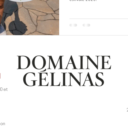
E
30 et
ion