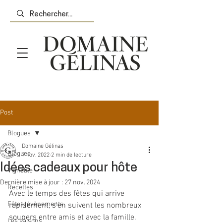
Post
Blogues
Domaine Gélinas
Blogues
7 nov. 2022
2 min de lecture
Idées cadeaux pour hôte
Vignoble
Dernière mise à jour :
27 nov. 2024
Recettes
Avec le temps des fêtes qui arrive 
Fêtes/évènements
rapidement, s'en suivent les nombreux 
soupers entre amis et avec la famille. 
Les saisons