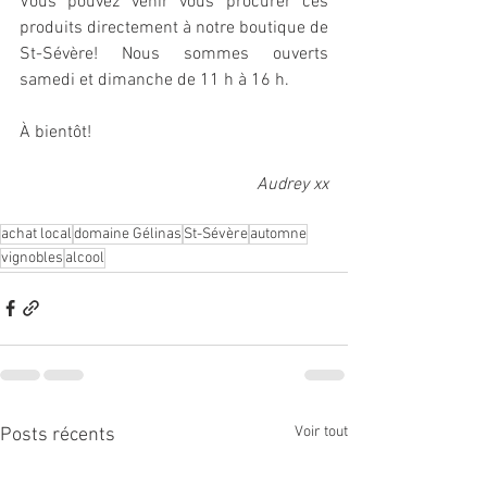
Vous pouvez venir vous procurer ces 
produits directement à notre boutique de 
St-Sévère! Nous sommes ouverts 
samedi et dimanche de 11 h à 16 h.
À bientôt!
Audrey xx
achat local
domaine Gélinas
St-Sévère
automne
vignobles
alcool
Voir tout
Posts récents